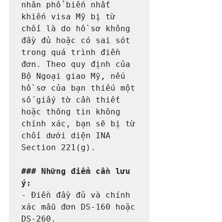
nhân phổ biến nhất 
khiến visa Mỹ bị từ 
chối là do hồ sơ không 
đầy đủ hoặc có sai sót 
trong quá trình điền 
đơn. Theo quy định của 
Bộ Ngoại giao Mỹ, nếu 
hồ sơ của bạn thiếu một 
số giấy tờ cần thiết 
hoặc thông tin không 
chính xác, bạn sẽ bị từ 
chối dưới diện INA 
Section 221(g).

### Những điểm cần lưu 
ý:
- Điền đầy đủ và chính 
xác mẫu đơn DS-160 hoặc 
DS-260.
