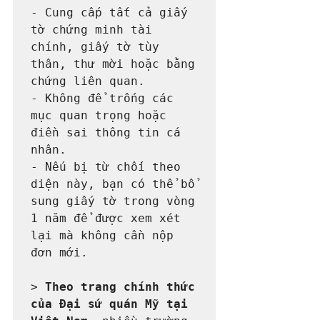
- Cung cấp tất cả giấy 
tờ chứng minh tài 
chính, giấy tờ tùy 
thân, thư mời hoặc bằng 
chứng liên quan.

- Không để trống các 
mục quan trọng hoặc 
điền sai thông tin cá 
nhân.

- Nếu bị từ chối theo 
diện này, bạn có thể bổ 
sung giấy tờ trong vòng 
1 năm để được xem xét 
lại mà không cần nộp 
đơn mới.

> 
Theo trang chính thức 
của Đại sứ quán Mỹ tại 