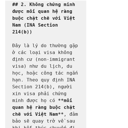
## 2. Không chứng minh 
được mối quan hệ ràng 
buộc chặt chẽ với Việt 
Nam (INA Section 
214(b))
Đây là lý do thường gặp 
ở các loại visa không 
định cư (non-immigrant 
visa) như du lịch, du 
học, hoặc công tác ngắn 
hạn. Theo quy định INA 
Section 214(b), người 
xin visa phải chứng 
minh được họ có 
**mối 
quan hệ ràng buộc chặt 
chẽ với Việt Nam**
, đảm 
bảo sẽ quay trở về sau 
khi kết thúc chuyến đi.
