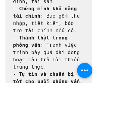
đình, tài sản.

- 
Chứng minh khả năng 
tài chính
: Bao gồm thu 
nhập, tiết kiệm, bảo 
trợ tài chính nếu có.

- 
Thành thật trong 
phỏng vấn
: Tránh việc 
trình bày quá dài dòng 
hoặc câu trả lời thiếu 
trung thực.

- 
Tự tin và chuẩn bị 
tốt cho buổi phỏng vấn
: 
Tập luyện trả lời các 
câu hỏi phổ biến, giữ 
thái độ bình tĩnh, 
chuyên nghiệp.

---
