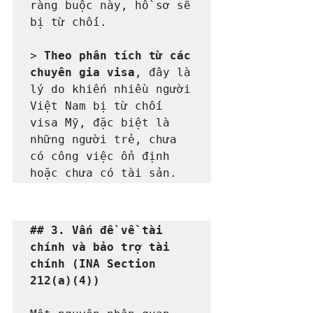
ràng buộc này, hồ sơ sẽ 
bị từ chối.

> 
Theo phân tích từ các 
chuyên gia visa
, đây là 
lý do khiến nhiều người 
Việt Nam bị từ chối 
visa Mỹ, đặc biệt là 
những người trẻ, chưa 
có công việc ổn định 
## 3. Vấn đề về tài 
chính và bảo trợ tài 
chính (INA Section 
212(a)(4))