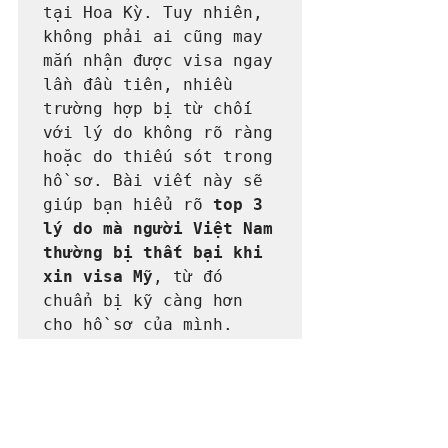
tại Hoa Kỳ. Tuy nhiên, 
không phải ai cũng may 
mắn nhận được visa ngay 
lần đầu tiên, nhiều 
trường hợp bị từ chối 
với lý do không rõ ràng 
hoặc do thiếu sót trong 
hồ sơ. Bài viết này sẽ 
giúp bạn hiểu rõ 
top 3 
lý do mà người Việt Nam 
thường bị thất bại khi 
xin visa Mỹ
, từ đó 
chuẩn bị kỹ càng hơn 
cho hồ sơ của mình.