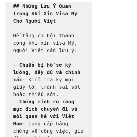
## Những Lưu Ý Quan 
Trọng Khi Xin Visa Mỹ 
Cho Người Việt
Để tăng cơ hội thành 
công khi xin visa Mỹ, 
người Việt cần lưu ý:

- 
Chuẩn bị hồ sơ kỹ 
lưỡng, đầy đủ và chính 
xác
: Kiểm tra kỹ mọi 
giấy tờ, tránh sai sót 
hoặc thiếu sót.

- 
Chứng minh rõ ràng 
mục đích chuyến đi và 
mối quan hệ với Việt 
Nam
: Cung cấp bằng 
chứng về công việc, gia 