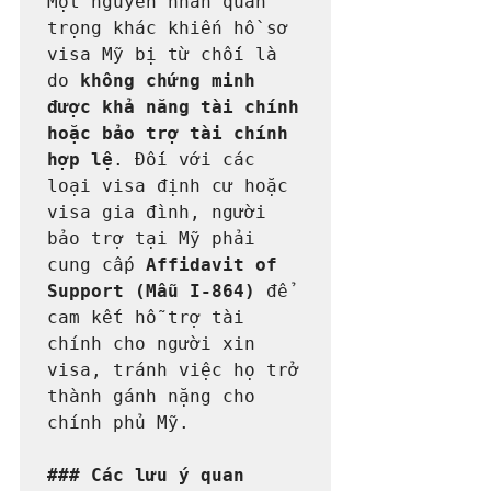
Một nguyên nhân quan 
trọng khác khiến hồ sơ 
visa Mỹ bị từ chối là 
do 
không chứng minh 
được khả năng tài chính 
hoặc bảo trợ tài chính 
hợp lệ
. Đối với các 
loại visa định cư hoặc 
visa gia đình, người 
bảo trợ tại Mỹ phải 
cung cấp 
Affidavit of 
Support (Mẫu I-864)
 để 
cam kết hỗ trợ tài 
chính cho người xin 
visa, tránh việc họ trở 
thành gánh nặng cho 
chính phủ Mỹ.

### Các lưu ý quan 