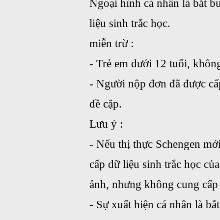
Ngoại hình cá nhân là bắt bu
liệu sinh trắc học.
miễn trừ :
- Trẻ em dưới 12 tuổi, khôn
- Người nộp đơn đã được cấ
đề cập.
Lưu ý :
- Nếu thị thực Schengen mới
cấp dữ liệu sinh trắc học củ
ảnh, nhưng không cung cấp 
- Sự xuất hiện cá nhân là bắ