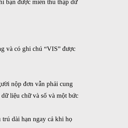
khi bạn được miễn thu thập dữ
ng và có ghi chú “VIS” được
người nộp đơn vẫn phải cung
p dữ liệu chữ và số và một bức
u trú dài hạn ngay cả khi họ