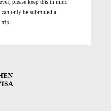
ever, please keep this in mind
a can only be submitted a
trip.
HEN
VISA