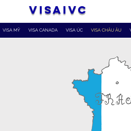
VISAIVC
VISA MỸ
VISA CANADA
VISA ÚC
VISA CHÂU ÂU